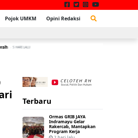
Pojok UMKM
Opini Redaksi
awah
rsih
A
5 HARI LALU
5 HARI LALU
9
ari
Terbaru
Ormas GRIB JAYA
Indramayu Gelar
Rakercab, Mantapkan
Program Kerja
2 hari lalu