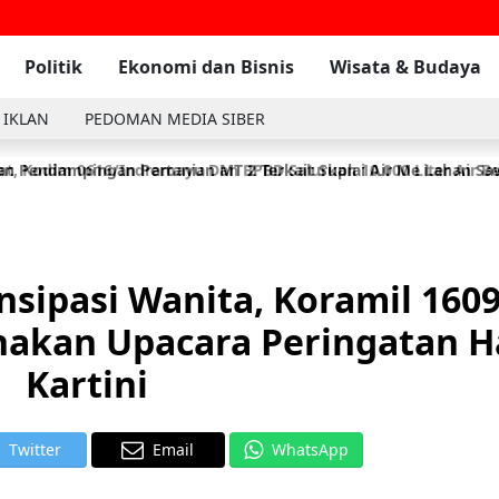
Politik
Ekonomi dan Bisnis
Wisata & Budaya
 IKLAN
PEDOMAN MEDIA SIBER
n Pendampingan Pertanian MT 2 Terkait Suplai Air Me Lahan S
t, Kodim 0616/Indramayu Dan BPBD Salurkan 10.000 Liter Air Be
sipasi Wanita, Koramil 160
nakan Upacara Peringatan H
Kartini
Twitter
Email
WhatsApp