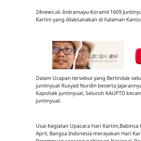
24news.id.-Indramayu-Koramil 1609 Juntin
Kartini yang dilaksanakan di halaman Kant
Dalam Ucapan tersebut yang Bertindak seba
juntinyuat Rusyad Nurdin beserta Jajaranny
Kapolsek juntinyuat, Seluruh KAUPTD kecam
juntinyuat.
Usai Kegiatan Upacara Hari Kartini,Babinsa
April, Bangsa Indonesia merayakan Hari Ka
Perempuan seorang pahlawan Nasional, Rad