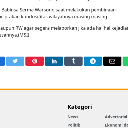
ui Babinsa Serma Warsono saat melakukan pembinaan
iptakan kondusifitas wilayahnya masing masing.
aupun RW agar segera melaporkan jika ada hal hal kejadia
esannya.(MSI)
acebook
Twitter
Pinterest
LinkedIn
Tumblr
Telegram
Email
Kategori
News
Advertorial
Politik
Ekonomi d