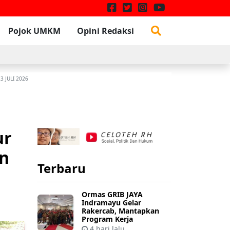
Pojok UMKM
Opini Redaksi
W
3 JULI 2026
ur
on
Terbaru
Ormas GRIB JAYA
Indramayu Gelar
Rakercab, Mantapkan
Program Kerja
4 hari lalu