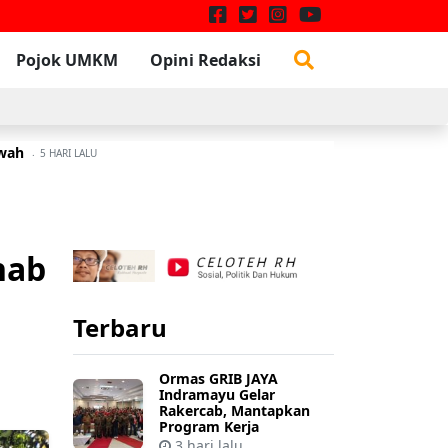
Pojok UMKM
Opini Redaksi
awah
W
3 JULI 2026
5 HARI LALU
hab
Terbaru
Ormas GRIB JAYA
Indramayu Gelar
Rakercab, Mantapkan
Program Kerja
3 hari lalu