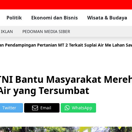
Politik
Ekonomi dan Bisnis
Wisata & Budaya
 IKLAN
PEDOMAN MEDIA SIBER
n Pendampingan Pertanian MT 2 Terkait Suplai Air Me Lahan S
 Komsos Dengan Masyarakat Di Wilayah Binaan Desa Tambak
2
 TNI Bantu Masyarakat Mere
Air yang Tersumbat
Twitter
Email
WhatsApp