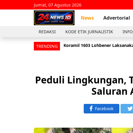
Jum'at, 07 Agustus 2026
News
Advertorial
REDAKSI
KODE ETIK JURNALISTIK
INFO
Koramil 1603 Lohbener Laksanaka
Anggota Koramil 1601/Indramayu
TRENDING
Peduli Lingkungan,
Saluran 
Facebook