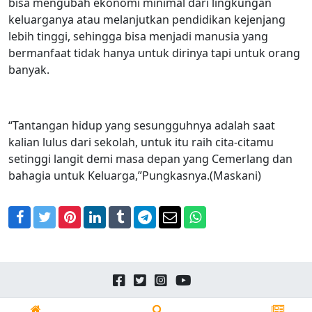
bisa mengubah ekonomi minimal dari lingkungan
keluarganya atau melanjutkan pendidikan kejenjang
lebih tinggi, sehingga bisa menjadi manusia yang
bermanfaat tidak hanya untuk dirinya tapi untuk orang
banyak.
“Tantangan hidup yang sesungguhnya adalah saat
kalian lulus dari sekolah, untuk itu raih cita-citamu
setinggi langit demi masa depan yang Cemerlang dan
bahagia untuk Keluarga,”Pungkasnya.(Maskani)
Facebook
Twitter
Pinterest
LinkedIn
Tumblr
Telegram
Email
WhatsApp
Copyright © 2026
24news.id
All Rights Reserved.