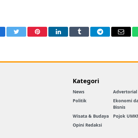
acebook
Twitter
Pinterest
LinkedIn
Tumblr
Telegram
Email
Kategori
News
Advertorial
Politik
Ekonomi d
Bisnis
Wisata & Budaya
Pojok UMK
Opini Redaksi