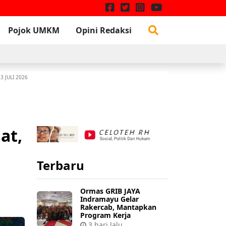
Pojok UMKM
Opini Redaksi
W
3 JULI 2026
at,
Terbaru
Ormas GRIB JAYA
Indramayu Gelar
Rakercab, Mantapkan
Program Kerja
3 hari lalu