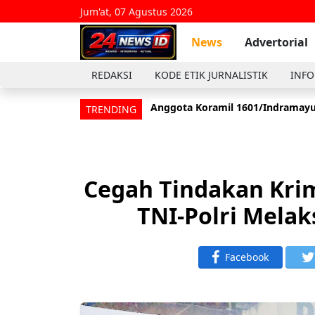
Jum'at, 07 Agustus 2026
News
Advertorial
REDAKSI
KODE ETIK JURNALISTIK
INFO
Anggota Koramil 1601/Indramayu
TRENDING
Cegah Tindakan Krimi
TNI-Polri Mela
Facebook