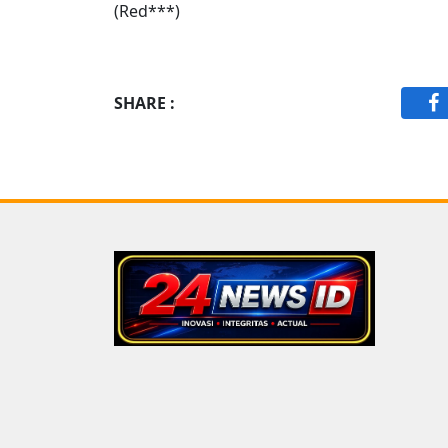
(Red***)
SHARE :
F