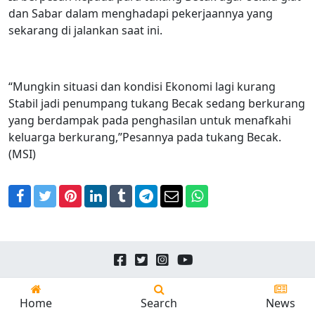
dan Sabar dalam menghadapi pekerjaannya yang
sekarang di jalankan saat ini.
“Mungkin situasi dan kondisi Ekonomi lagi kurang
Stabil jadi penumpang tukang Becak sedang berkurang
yang berdampak pada penghasilan untuk menafkahi
keluarga berkurang,”Pesannya pada tukang Becak.
(MSI)
Facebook
Twitter
Pinterest
LinkedIn
Tumblr
Telegram
Email
WhatsApp
Copyright © 2026
24news.id
All Rights Reserved.
Home
Search
News