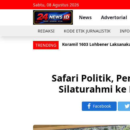
Sabtu, 08 Agustus 2026
News
Advertorial
REDAKSI
KODE ETIK JURNALISTIK
INFO
Koramil 1603 Lohbener Laksanaka
Anggota Koramil 1601/Indramayu
TRENDING
Safari Politik, 
Silaturahmi ke
Facebook