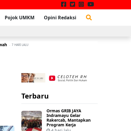
Pojok UMKM
Opini Redaksi
awah
W
3 JULI 2026
7 HARI LALU
Terbaru
Ormas GRIB JAYA
Indramayu Gelar
Rakercab, Mantapkan
Program Kerja
4 hari lalu