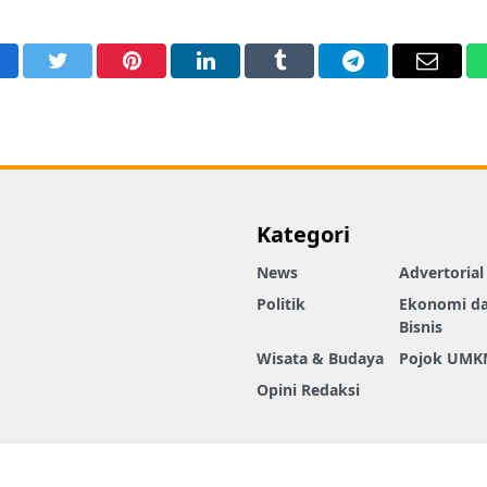
acebook
Twitter
Pinterest
LinkedIn
Tumblr
Telegram
Email
Kategori
News
Advertorial
Politik
Ekonomi d
Bisnis
Wisata & Budaya
Pojok UMK
Opini Redaksi