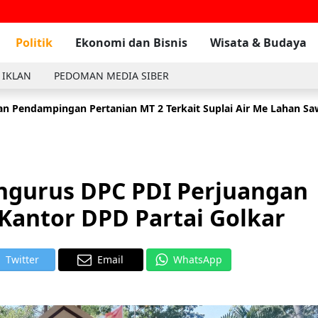
Politik
Ekonomi dan Bisnis
Wisata & Budaya
 IKLAN
PEDOMAN MEDIA SIBER
n Pendampingan Pertanian MT 2 Terkait Suplai Air Me Lahan S
 Komsos Dengan Masyarakat Di Wilayah Binaan Desa Tambak
2
Pengurus DPC PDI Perjuangan
 Kantor DPD Partai Golkar
Twitter
Email
WhatsApp