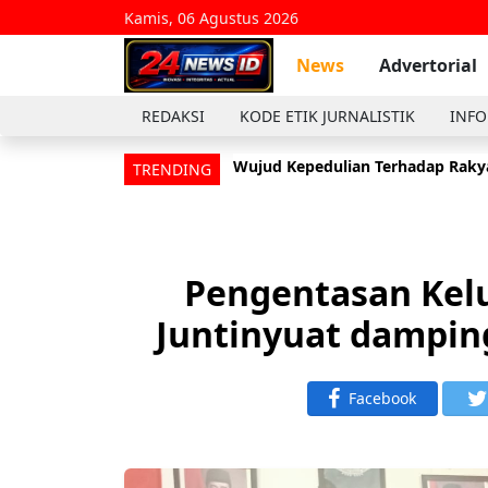
Kamis, 06 Agustus 2026
News
Advertorial
REDAKSI
KODE ETIK JURNALISTIK
INFO
Wujud Kepedulian Terhadap Rakya
TRENDING
Pengentasan Kelu
Juntinyuat dampin
Facebook