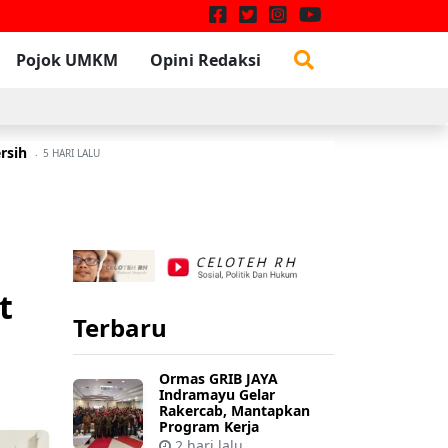
Pojok UMKM
Opini Redaksi
rsih
A
5 HARI LALU
at
Terbaru
Ormas GRIB JAYA
Indramayu Gelar
Rakercab, Mantapkan
Program Kerja
2 hari lalu