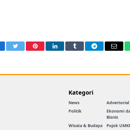
acebook
Twitter
Pinterest
LinkedIn
Tumblr
Telegram
Email
Kategori
News
Advertorial
Politik
Ekonomi d
Bisnis
Wisata & Budaya
Pojok UMK