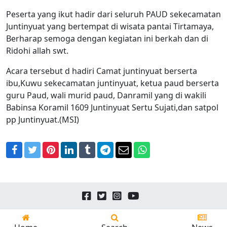
Peserta yang ikut hadir dari seluruh PAUD sekecamatan
Juntinyuat yang bertempat di wisata pantai Tirtamaya,
Berharap semoga dengan kegiatan ini berkah dan di
Ridohi allah swt.
Acara tersebut d hadiri Camat juntinyuat berserta
ibu,Kuwu sekecamatan juntinyuat, ketua paud berserta
guru Paud, wali murid paud, Danramil yang di wakili
Babinsa Koramil 1609 Juntinyuat Sertu Sujati,dan satpol
pp Juntinyuat.(MSI)
Facebook
Twitter
Pinterest
LinkedIn
Tumblr
Telegram
Email
WhatsApp
Copyright © 2026
24news.id
All Rights Reserved.