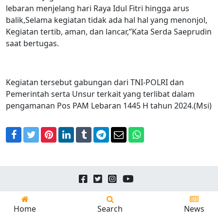
lebaran menjelang hari Raya Idul Fitri hingga arus
balik,Selama kegiatan tidak ada hal hal yang menonjol,
Kegiatan tertib, aman, dan lancar,”Kata Serda Saeprudin
saat bertugas.
Kegiatan tersebut gabungan dari TNI-POLRI dan
Pemerintah serta Unsur terkait yang terlibat dalam
pengamanan Pos PAM Lebaran 1445 H tahun 2024.(Msi)
Facebook
Twitter
Pinterest
LinkedIn
Tumblr
Telegram
Email
WhatsApp
Copyright © 2026
24news.id
All Rights Reserved.
Home
Search
News