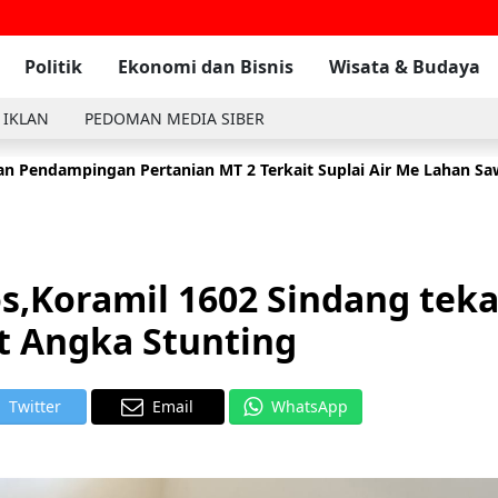
Politik
Ekonomi dan Bisnis
Wisata & Budaya
 IKLAN
PEDOMAN MEDIA SIBER
n Pendampingan Pertanian MT 2 Terkait Suplai Air Me Lahan S
 Komsos Dengan Masyarakat Di Wilayah Binaan Desa Tambak
2
s,Koramil 1602 Sindang tek
t Angka Stunting
Twitter
Email
WhatsApp