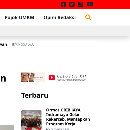
Pojok UMKM
Opini Redaksi
awah
W
3 JULI 2026
SEMINGGU LALU
an
Terbaru
Ormas GRIB JAYA
Indramayu Gelar
Rakercab, Mantapkan
Program Kerja
5 hari lalu