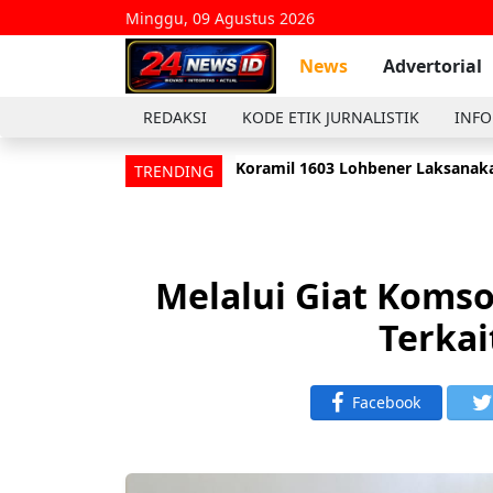
Minggu, 09 Agustus 2026
News
Advertorial
REDAKSI
KODE ETIK JURNALISTIK
INFO
Koramil 1603 Lohbener Laksanaka
Anggota Koramil 1601/Indramayu
TRENDING
Melalui Giat Komso
Terkai
Facebook