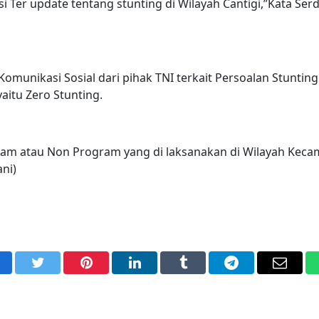
 Ter update tentang stunting di Wilayah Cantigi,”Kata Ser
omunikasi Sosial dari pihak TNI terkait Persoalan Stunting
aitu Zero Stunting.
ogram atau Non Program yang di laksanakan di Wilayah Kec
ni)
acebook
Twitter
Pinterest
LinkedIn
Tumblr
Telegram
Email