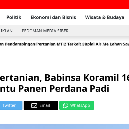
Politik
Ekonomi dan Bisnis
Wisata & Budaya
 IKLAN
PEDOMAN MEDIA SIBER
n Pendampingan Pertanian MT 2 Terkait Suplai Air Me Lahan S
t, Kodim 0616/Indramayu Dan BPBD Salurkan 10.000 Liter Air Be
ertanian, Babinsa Koramil 1
ntu Panen Perdana Padi
Twitter
Email
WhatsApp