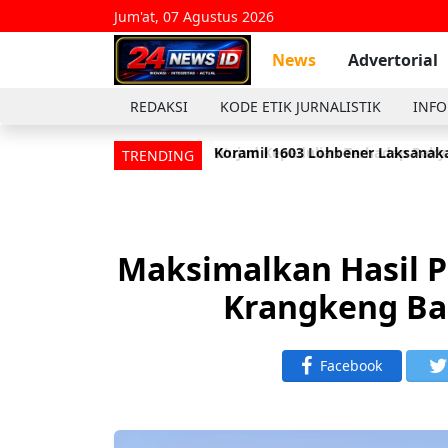
Jum'at, 07 Agustus 2026
News
Advertorial
REDAKSI
KODE ETIK JURNALISTIK
INFO
Koramil 1603 Lohbener Laksanaka
Wujud Kepedulian Terhadap Rakya
TRENDING
Maksimalkan Hasil P
Krangkeng Ba
Facebook