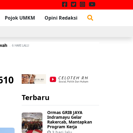
Pojok UMKM
Opini Redaksi
awah
rsih
A
6 HARI LALU
6 HARI LALU
610
Terbaru
Ormas GRIB JAYA
Indramayu Gelar
Rakercab, Mantapkan
Program Kerja
3 hari lalu