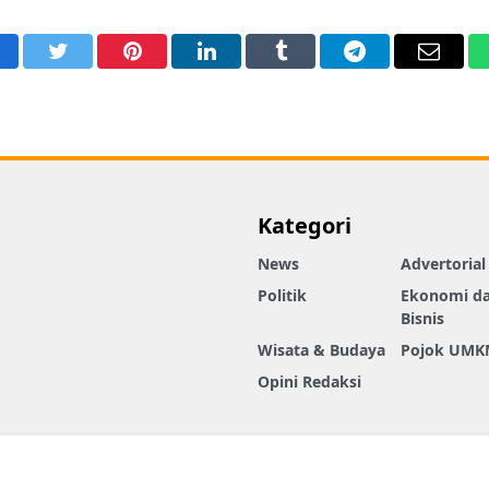
acebook
Twitter
Pinterest
LinkedIn
Tumblr
Telegram
Email
Kategori
News
Advertorial
Politik
Ekonomi d
Bisnis
Wisata & Budaya
Pojok UMK
Opini Redaksi