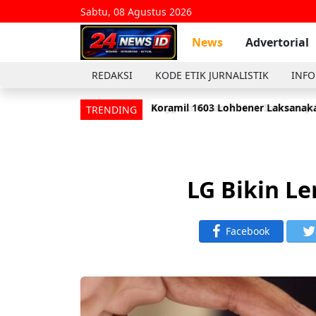
Sabtu, 08 Agustus 2026
News
Advertorial
REDAKSI
KODE ETIK JURNALISTIK
INFO
Koramil 1603 Lohbener Laksanaka
Anggota Koramil 1601/Indramayu
TRENDING
LG Bikin L
Facebook