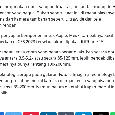
ga menggunakan optik yang berkualitas, bukan tak mungkin 
nsor yang bagus. Bukan seperti saat ini, di mana biasanya
ama dan kamera tambahan seperti ultrawide dan tele
h rendah.
ah penyuplai komponen untuk Apple. Meski tampaknya kecil
kan di CES 2023 tersebut akan dipakai di iPhone 15.
engan lensa zoom yang benar-benar dilakukan secara opti
nya antara 3,5-5,2x atau setara 85-125mm, lebih pendek dib
emestinya punya rentang 100-200mm.
eknologi serupa pada gelaran Future Imaging Technology 
rkan prototipe modul kamera dengan lensa yang bisa ber
 lensa 85-200mm. Namun belum diketahui kapan modul in
blik.