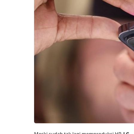
Meski sudah tak lagi memproduksi HP,
LG
—