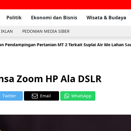
Politik
Ekonomi dan Bisnis
Wisata & Budaya
 IKLAN
PEDOMAN MEDIA SIBER
n Pendampingan Pertanian MT 2 Terkait Suplai Air Me Lahan S
 Komsos Dengan Masyarakat Di Wilayah Binaan Desa Tambak
2
ensa Zoom HP Ala DSLR
Twitter
Email
WhatsApp