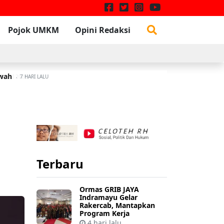
Pojok UMKM
Opini Redaksi
awah
W
3 JULI 2026
7 HARI LALU
Terbaru
Ormas GRIB JAYA
Indramayu Gelar
Rakercab, Mantapkan
Program Kerja
4 hari lalu