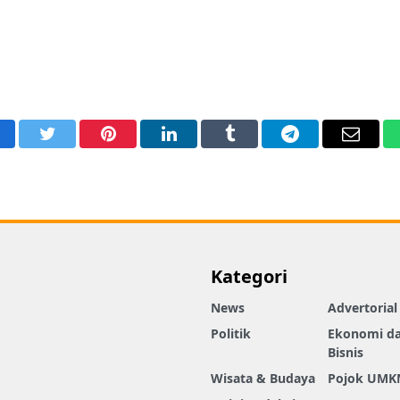
acebook
Twitter
Pinterest
LinkedIn
Tumblr
Telegram
Email
Kategori
News
Advertorial
Politik
Ekonomi d
Bisnis
Wisata & Budaya
Pojok UMK