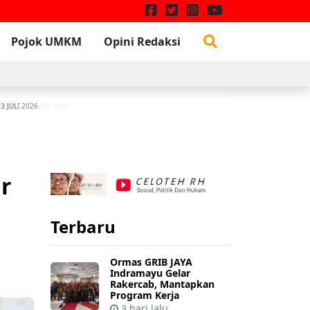
Pojok UMKM
Opini Redaksi
W
3 JULI 2026
r
Terbaru
Ormas GRIB JAYA
Indramayu Gelar
Rakercab, Mantapkan
Program Kerja
3 hari lalu