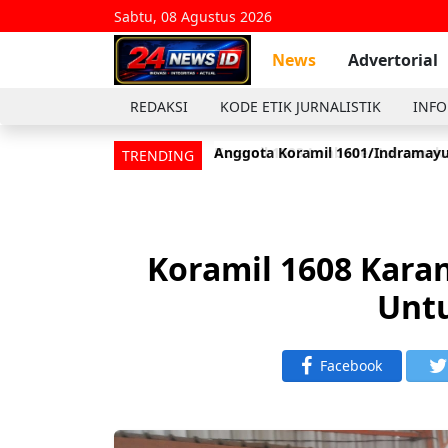
Sabtu, 08 Agustus 2026
News
Advertorial
REDAKSI
KODE ETIK JURNALISTIK
INFO
Anggota Koramil 1601/Indramayu
TRENDING
Koramil 1608 Kar
Untu
Facebook