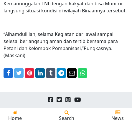
Kemanunggalan TNI dengan Rakyat dan bisa Monitor
langsung situasi kondisi di wilayah Binaannya tersebut.
“Alhamdulillah, selama Kegiatan dari awal sampai
selesai berlangsung aman dan tertib bersama para
Petani dan kelompok Pompanisasi,”Pungkasnya.
(Maskani)
Facebook
Twitter
Pinterest
LinkedIn
Tumblr
Telegram
Email
WhatsApp
Copyright © 2026
24news.id
All Rights Reserved.
Home
Search
News