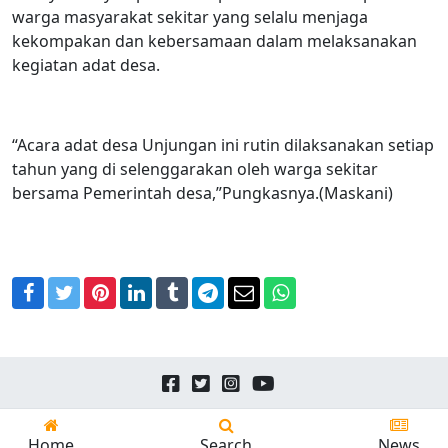
warga masyarakat sekitar yang selalu menjaga
kekompakan dan kebersamaan dalam melaksanakan
kegiatan adat desa.
“Acara adat desa Unjungan ini rutin dilaksanakan setiap
tahun yang di selenggarakan oleh warga sekitar
bersama Pemerintah desa,”Pungkasnya.(Maskani)
Facebook
Twitter
Pinterest
LinkedIn
Tumblr
Telegram
Email
WhatsApp
Copyright © 2026
24news.id
All Rights Reserved.
Home
Search
News