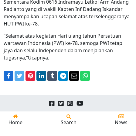
Sementara Kodim 0616 Indramayu Letkol Arm Andang
Radianto yang di wakili Kapten Inf Dadang Iskandar
menyampaikan ucapan selamat atas terselenggaranya
HUT PWI ke-78.
“Selamat atas kegiatan Hari ulang tahun Persatuan
wartawan Indonesia (PWI) ke-78, semoga PWI tetap
jaya dan selalu Independen dalam menjalankan
tugasnya,”Ucapnya.
Facebook
Twitter
Pinterest
LinkedIn
Tumblr
Telegram
Email
WhatsApp
Copyright © 2026
24news.id
All Rights Reserved.
Home
Search
News