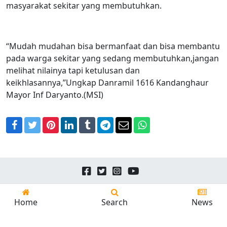
masyarakat sekitar yang membutuhkan.
“Mudah mudahan bisa bermanfaat dan bisa membantu
pada warga sekitar yang sedang membutuhkan,jangan
melihat nilainya tapi ketulusan dan
keikhlasannya,”Ungkap Danramil 1616 Kandanghaur
Mayor Inf Daryanto.(MSI)
Facebook
Twitter
Pinterest
LinkedIn
Tumblr
Telegram
Email
WhatsApp
Copyright © 2026
24news.id
All Rights Reserved.
Home
Search
News