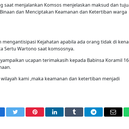
ng saat menjalankan Komsos menjelaskan maksud dan tuj
 Binaan dan Menciptakan Keamanan dan Ketertiban warga
engantisipasi Kejahatan apabila ada orang tidak di kena
a Sertu Wartono saat komsosnya.
yampaikan ucapan terimakasih kepada Babinsa Koramil 1
naan.
i wilayah kami ,maka keamanan dan ketertiban menjadi
acebook
Twitter
Pinterest
LinkedIn
Tumblr
Telegram
Email