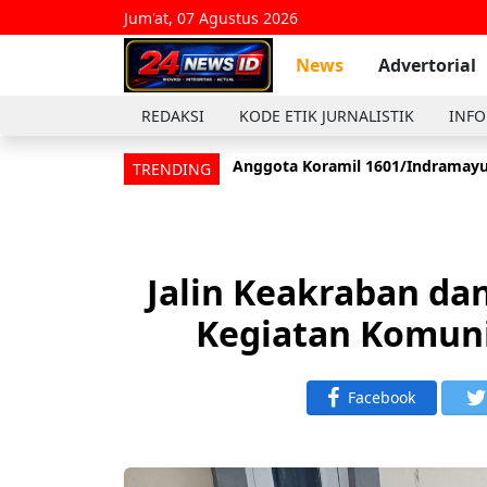
Jum'at, 07 Agustus 2026
News
Advertorial
REDAKSI
KODE ETIK JURNALISTIK
INFO
Anggota Koramil 1601/Indramayu
TRENDING
Jalin Keakraban dan
Kegiatan Komuni
Facebook