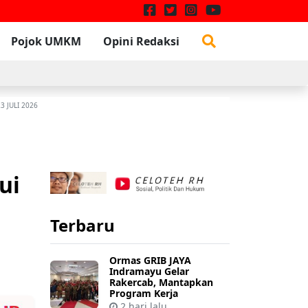
Pojok UMKM
Opini Redaksi
W
3 JULI 2026
ui
Terbaru
Ormas GRIB JAYA
Indramayu Gelar
Rakercab, Mantapkan
Program Kerja
2 hari lalu