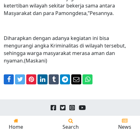
ketertiban wilayah sekitar bekerja sama antara
Masyarakat dan para Pamongdesa,”Pesannya.
Diharapkan dengan adanya kegiatan ini bisa
mengurangi angka Kriminalitas di wilayah tersebut,
sehingga warga masyarakat merasa aman dan
nyaman.(Maskani)
Facebook
Twitter
Pinterest
LinkedIn
Tumblr
Telegram
Email
WhatsApp
Copyright © 2026
24news.id
All Rights Reserved.
Home
Search
News