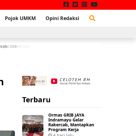
Pojok UMKM
Opini Redaksi
W
3 JULI 2026
n
Terbaru
Ormas GRIB JAYA
Indramayu Gelar
Rakercab, Mantapkan
Program Kerja
4 hari lalu