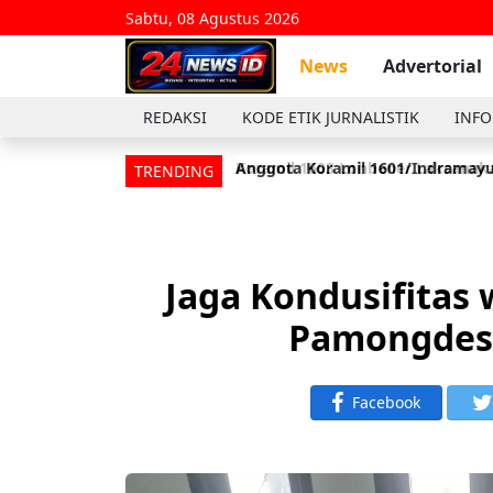
Sabtu, 08 Agustus 2026
News
Advertorial
REDAKSI
KODE ETIK JURNALISTIK
INFO
Anggota Koramil 1601/Indramayu
TRENDING
Jaga Kondusifitas
Pamongdesa
Facebook