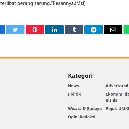
terlibat perang sarung,”Pesannya.(Msi)
acebook
Twitter
Pinterest
LinkedIn
Tumblr
Telegram
Email
Kategori
News
Advertorial
Politik
Ekonomi d
Bisnis
Wisata & Budaya
Pojok UMK
Opini Redaksi