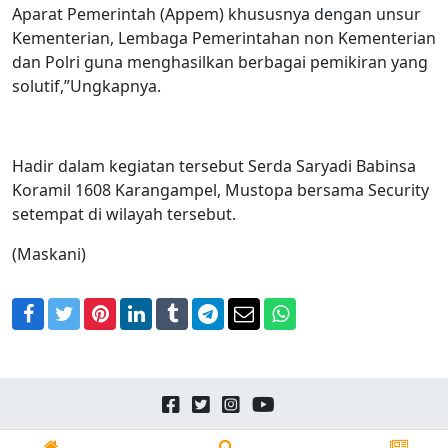
Aparat Pemerintah (Appem) khususnya dengan unsur
Kementerian, Lembaga Pemerintahan non Kementerian
dan Polri guna menghasilkan berbagai pemikiran yang
solutif,”Ungkapnya.
Hadir dalam kegiatan tersebut Serda Saryadi Babinsa
Koramil 1608 Karangampel, Mustopa bersama Security
setempat di wilayah tersebut.
(Maskani)
Facebook
Twitter
Pinterest
LinkedIn
Tumblr
Telegram
Email
WhatsApp
Copyright © 2026
24news.id
All Rights Reserved.