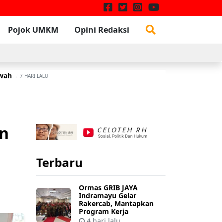
Pojok UMKM
Opini Redaksi
awah
W
3 JULI 2026
7 HARI LALU
an
Terbaru
Ormas GRIB JAYA
Indramayu Gelar
Rakercab, Mantapkan
Program Kerja
4 hari lalu