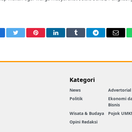
acebook
Twitter
Pinterest
LinkedIn
Tumblr
Telegram
Email
Kategori
News
Advertorial
Politik
Ekonomi d
Bisnis
Wisata & Budaya
Pojok UMK
Opini Redaksi