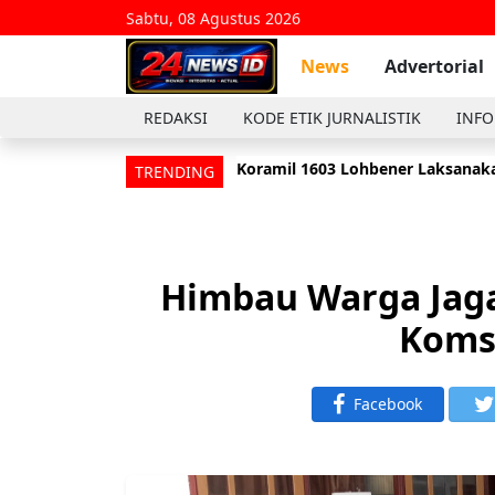
Sabtu, 08 Agustus 2026
News
Advertorial
REDAKSI
KODE ETIK JURNALISTIK
INFO
Koramil 1603 Lohbener Laksanaka
Anggota Koramil 1601/Indramayu
TRENDING
Himbau Warga Jaga
Koms
Facebook