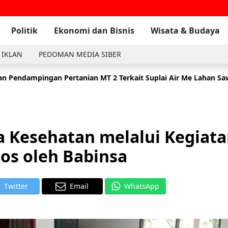
Politik
Ekonomi dan Bisnis
Wisata & Budaya
 IKLAN
PEDOMAN MEDIA SIBER
n Pendampingan Pertanian MT 2 Terkait Suplai Air Me Lahan S
 Komsos Dengan Masyarakat Di Wilayah Binaan Desa Tambak
2
 Kesehatan melalui Kegiat
os oleh Babinsa
Twitter
Email
WhatsApp