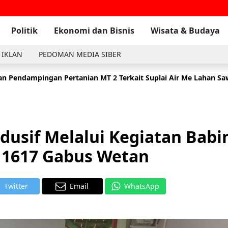
Politik
Ekonomi dan Bisnis
Wisata & Budaya
 IKLAN
PEDOMAN MEDIA SIBER
n Pendampingan Pertanian MT 2 Terkait Suplai Air Me Lahan S
 Komsos Dengan Masyarakat Di Wilayah Binaan Desa Tambak
2
dusif Melalui Kegiatan Babi
 1617 Gabus Wetan
Twitter
Email
WhatsApp