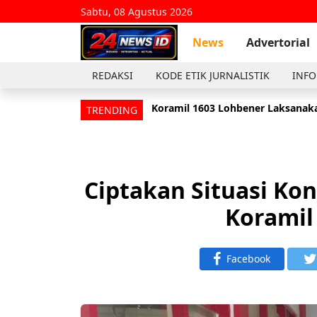
Sabtu, 08 Agustus 2026
News
Advertorial
REDAKSI
KODE ETIK JURNALISTIK
INFO
Koramil 1603 Lohbener Laksanaka
Anggota Koramil 1601/Indramayu
TRENDING
Ciptakan Situasi Kon
Koramil
Facebook