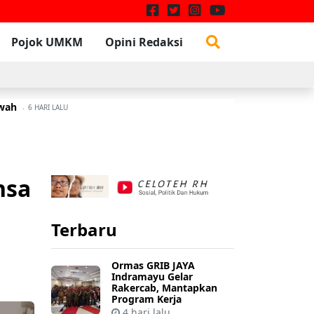
Pojok UMKM
Opini Redaksi
awah
W
3 JULI 2026
6 HARI LALU
nsa
Terbaru
Ormas GRIB JAYA
Indramayu Gelar
Rakercab, Mantapkan
Program Kerja
4 hari lalu