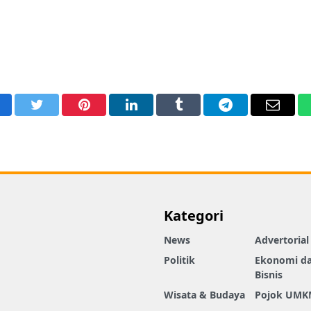
acebook
Twitter
Pinterest
LinkedIn
Tumblr
Telegram
Email
Kategori
News
Advertorial
Politik
Ekonomi d
Bisnis
Wisata & Budaya
Pojok UMK