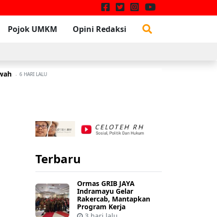
Pojok UMKM
Opini Redaksi
awah
rsih
A
6 HARI LALU
6 HARI LALU
Terbaru
Ormas GRIB JAYA
Indramayu Gelar
Rakercab, Mantapkan
Program Kerja
3 hari lalu