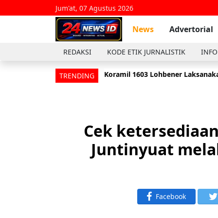
Jum'at, 07 Agustus 2026
News
Advertorial
REDAKSI
KODE ETIK JURNALISTIK
INFO
Koramil 1603 Lohbener Laksanaka
Wujud Kepedulian Terhadap Rakya
TRENDING
Cek ketersediaan
Juntinyuat mel
Facebook