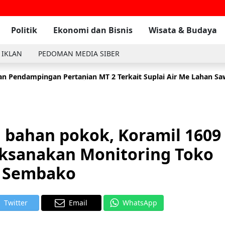
Politik
Ekonomi dan Bisnis
Wisata & Budaya
 IKLAN
PEDOMAN MEDIA SIBER
n Pendampingan Pertanian MT 2 Terkait Suplai Air Me Lahan S
t, Kodim 0616/Indramayu Dan BPBD Salurkan 10.000 Liter Air Be
 bahan pokok, Koramil 1609
aksanakan Monitoring Toko
Sembako
Twitter
Email
WhatsApp