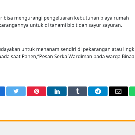
ar bisa mengurangi pengeluaran kebutuhan biaya rumah
rangannya untuk di tanami bibit dan sayur sayuran.
udayakan untuk menanam sendiri di pekarangan atau ling
 pada saat Panen,”Pesan Serka Wardiman pada warga Binaa
acebook
Twitter
Pinterest
LinkedIn
Tumblr
Telegram
Email