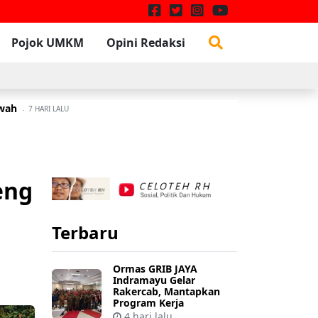
Pojok UMKM
Opini Redaksi
awah
W
3 JULI 2026
7 HARI LALU
eng
Terbaru
Ormas GRIB JAYA
Indramayu Gelar
Rakercab, Mantapkan
Program Kerja
4 hari lalu