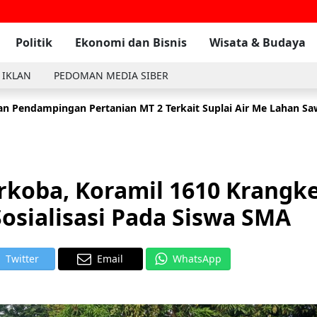
Politik
Ekonomi dan Bisnis
Wisata & Budaya
 IKLAN
PEDOMAN MEDIA SIBER
n Pendampingan Pertanian MT 2 Terkait Suplai Air Me Lahan S
 Komsos Dengan Masyarakat Di Wilayah Binaan Desa Tambak
2
rkoba, Koramil 1610 Krangk
osialisasi Pada Siswa SMA
Twitter
Email
WhatsApp