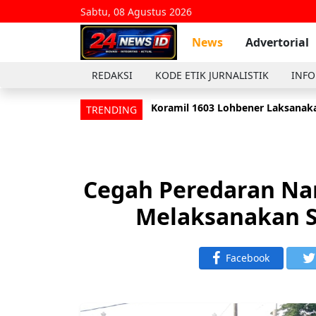
Sabtu, 08 Agustus 2026
News
Advertorial
REDAKSI
KODE ETIK JURNALISTIK
INFO
Koramil 1603 Lohbener Laksanaka
Anggota Koramil 1601/Indramayu
TRENDING
Cegah Peredaran Na
Melaksanakan S
Facebook