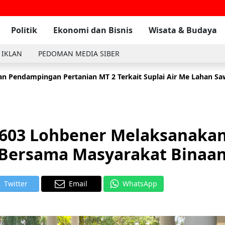
Politik
Ekonomi dan Bisnis
Wisata & Budaya
 IKLAN
PEDOMAN MEDIA SIBER
n Pendampingan Pertanian MT 2 Terkait Suplai Air Me Lahan S
 Komsos Dengan Masyarakat Di Wilayah Binaan Desa Tambak
2
1603 Lohbener Melaksanaka
 Bersama Masyarakat Binaa
Twitter
Email
WhatsApp