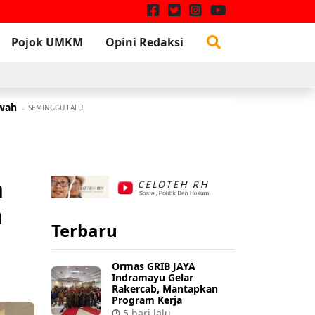
Pojok UMKM
Opini Redaksi
awah
W
3 JULI 2026
SEMINGGU LALU
n
n
Terbaru
Ormas GRIB JAYA
Indramayu Gelar
Rakercab, Mantapkan
Program Kerja
5 hari lalu