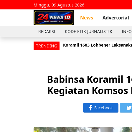
Minggu, 09 Agustus 2026
News
Advertorial
REDAKSI
KODE ETIK JURNALISTIK
INFO
Koramil 1603 Lohbener Laksanaka
Anggota Koramil 1601/Indramayu
TRENDING
Babinsa Koramil 
Kegiatan Komsos
Facebook