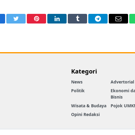
acebook
Twitter
Pinterest
LinkedIn
Tumblr
Telegram
Email
Kategori
News
Advertorial
Politik
Ekonomi d
Bisnis
Wisata & Budaya
Pojok UMK
Opini Redaksi