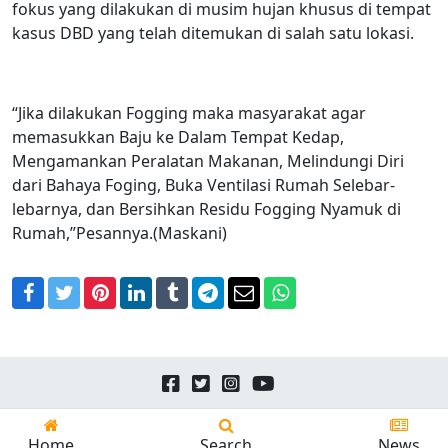
fokus yang dilakukan di musim hujan khusus di tempat
kasus DBD yang telah ditemukan di salah satu lokasi.
“Jika dilakukan Fogging maka masyarakat agar
memasukkan Baju ke Dalam Tempat Kedap,
Mengamankan Peralatan Makanan, Melindungi Diri
dari Bahaya Foging, Buka Ventilasi Rumah Selebar-
lebarnya, dan Bersihkan Residu Fogging Nyamuk di
Rumah,”Pesannya.(Maskani)
Facebook
Twitter
Pinterest
LinkedIn
Tumblr
Telegram
Email
WhatsApp
Copyright © 2026
24news.id
All Rights Reserved.
Home
Search
News