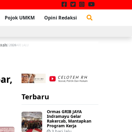
Pojok UMKM
Opini Redaksi
awah
W
3 JULI 2026
6 HARI LALU
ar,
Terbaru
Ormas GRIB JAYA
Indramayu Gelar
Rakercab, Mantapkan
Program Kerja
3 hari lalu