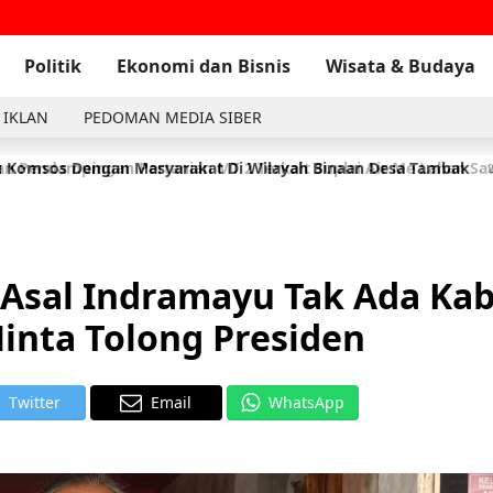
Politik
Ekonomi dan Bisnis
Wisata & Budaya
 IKLAN
PEDOMAN MEDIA SIBER
n Pendampingan Pertanian MT 2 Terkait Suplai Air Me Lahan S
 Komsos Dengan Masyarakat Di Wilayah Binaan Desa Tambak
2
Asal Indramayu Tak Ada Kab
inta Tolong Presiden
Twitter
Email
WhatsApp