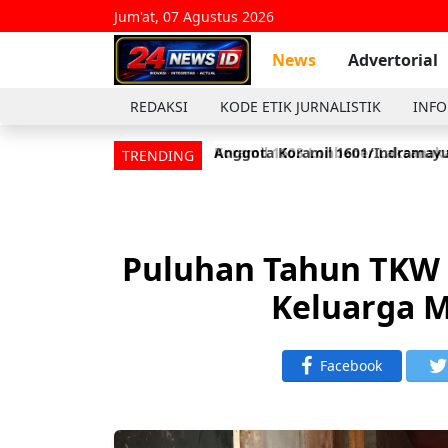
Jum'at, 07 Agustus 2026
News
Advertorial
REDAKSI
KODE ETIK JURNALISTIK
INFO
Koramil 1603 Lohbener Laksanaka
Anggota Koramil 1601/Indramayu
TRENDING
Puluhan Tahun TKW 
Keluarga M
Facebook