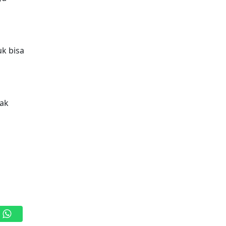
k bisa
nak
WhatsApp