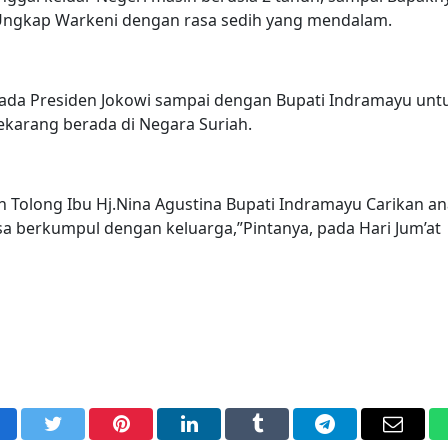
Ungkap Warkeni dengan rasa sedih yang mendalam.
ada Presiden Jokowi sampai dengan Bupati Indramayu untu
karang berada di Negara Suriah.
n Tolong Ibu Hj.Nina Agustina Bupati Indramayu Carikan a
sa berkumpul dengan keluarga,”Pintanya, pada Hari Jum’at
acebook
Twitter
Pinterest
LinkedIn
Tumblr
Telegram
Email