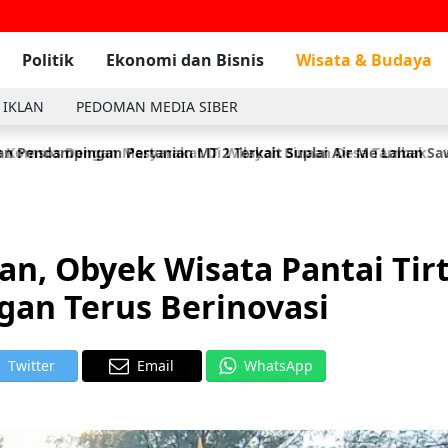
Politik
Ekonomi dan Bisnis
Wisata & Budaya
 IKLAN
PEDOMAN MEDIA SIBER
n Pendampingan Pertanian MT 2 Terkait Suplai Air Me Lahan S
 Komsos Dengan Masyarakat Di Wilayah Binaan Desa Tambak
2
n, Obyek Wisata Pantai Tir
gan Terus Berinovasi
Twitter
Email
WhatsApp