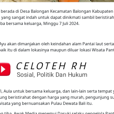
ng berada di Desa Balongan Kecamatan Balongan Kabupaten
ang sangat indah untuk dapat dinikmati sambil beristirah
iba bersama keluarga, Minggu 7 Juli 2024.
 Ayu akan dimanjakan oleh keindahan alam Pantai laut sert
ik itu di dalam lokasinya maupun diluar lokasi Wisata Pant
i, Aula untuk bersama keluarga, dan lain-lain serta tempat
jung beristirahat dengan harga yang murah, pengunjung s
isata yang bernuansakan Pulau Dewata Bali itu.
ang tiba, Awak Media menemui Dasuki selaku pengelola Pant