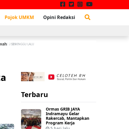
Pojok UMKM
Opini Redaksi
awah
W
3 JULI 2026
SEMINGGU LALU
ta
Terbaru
Ormas GRIB JAYA
Indramayu Gelar
Rakercab, Mantapkan
Program Kerja
5 hari lalu